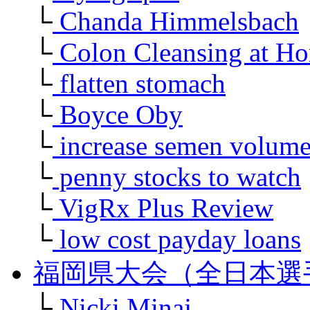
└
Chanda Himmelsbach
└
Colon Cleansing at H
└
flatten stomach
└
Boyce Oby
└
increase semen volum
└
penny stocks to watch
└
VigRx Plus Review
└
low cost payday loans
福岡県大会（全日本選
└
Nicki Minaj