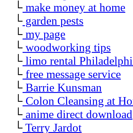
└
make money at home
└
garden pests
└
my page
└
woodworking tips
└
limo rental Philadelphi
└
free message service
└
Barrie Kunsman
└
Colon Cleansing at H
└
anime direct download
└
Terry Jardot