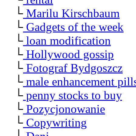
└
Marilu Kirschbaum
└
Gadgets of the week
└
loan modification
└
Hollywood gossip
└
Fotograf Bydgoszcz
└
male enhancement pill
└
penny stocks to buy
└
Pozycjonowanie
└
Copywriting