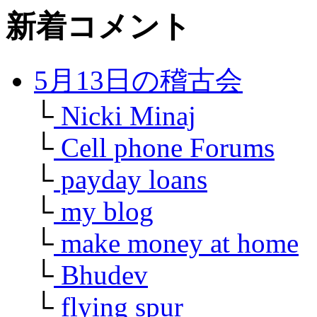
新着コメント
5月13日の稽古会
└
Nicki Minaj
└
Cell phone Forums
└
payday loans
└
my blog
└
make money at home
└
Bhudev
└
flying spur