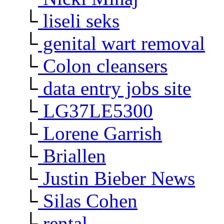
└
liseli seks
└
genital wart removal
└
Colon cleansers
└
data entry jobs site
└
LG37LE5300
└
Lorene Garrish
└
Briallen
└
Justin Bieber News
└
Silas Cohen
└
rental