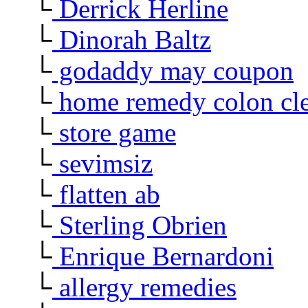
└
Derrick Herline
└
Dinorah Baltz
└
godaddy may coupon
└
home remedy colon cl
└
store game
└
sevimsiz
└
flatten ab
└
Sterling Obrien
└
Enrique Bernardoni
└
allergy remedies