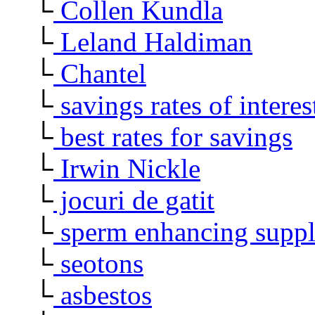
└
Collen Kundla
└
Leland Haldiman
└
Chantel
└
savings rates of interes
└
best rates for savings
└
Irwin Nickle
└
jocuri de gatit
└
sperm enhancing supp
└
seotons
└
asbestos