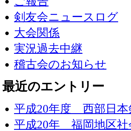
ご報告
剣友会ニュースログ
大会関係
実況過去中継
稽古会のお知らせ
最近のエントリー
平成20年度 西部日
平成20年 福岡地区