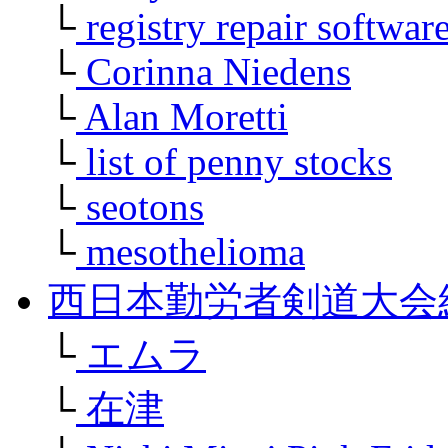
└
registry repair softwar
└
Corinna Niedens
└
Alan Moretti
└
list of penny stocks
└
seotons
└
mesothelioma
西日本勤労者剣道大会
└
エムラ
└
在津