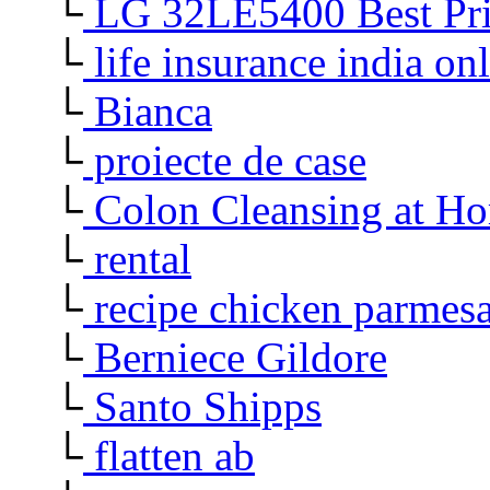
└
LG 32LE5400 Best Pri
└
life insurance india on
└
Bianca
└
proiecte de case
└
Colon Cleansing at H
└
rental
└
recipe chicken parmes
└
Berniece Gildore
└
Santo Shipps
└
flatten ab