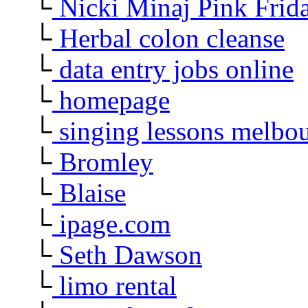
└
Nicki Minaj Pink Frid
└
Herbal colon cleanse
└
data entry jobs online
└
homepage
└
singing lessons melbo
└
Bromley
└
Blaise
└
ipage.com
└
Seth Dawson
└
limo rental