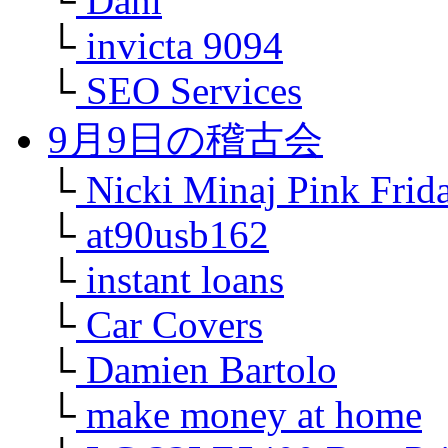
└
Dani
└
invicta 9094
└
SEO Services
9月9日の稽古会
└
Nicki Minaj Pink Frid
└
at90usb162
└
instant loans
└
Car Covers
└
Damien Bartolo
└
make money at home