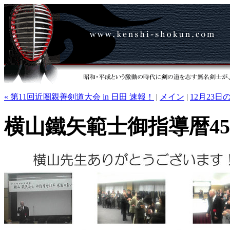
« 第11回近圏親善剣道大会 in 日田 速報！
|
メイン
|
12月23日
横山鐵矢範士御指導暦4