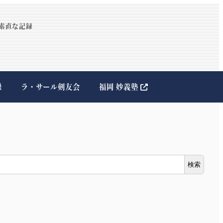
素直な記録
録
ラ・サール剣友会
福岡 妙義塾
検索