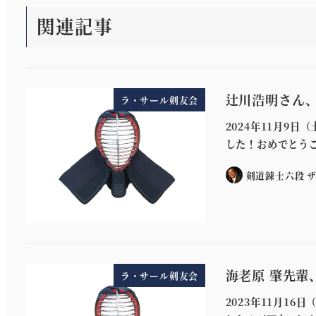
関連記事
辻川浩明さん
ラ・サール剣友会
2024年11月9
した！おめでとう
剣道錬士六段 
海老原 肇先輩
ラ・サール剣友会
2023年11月1