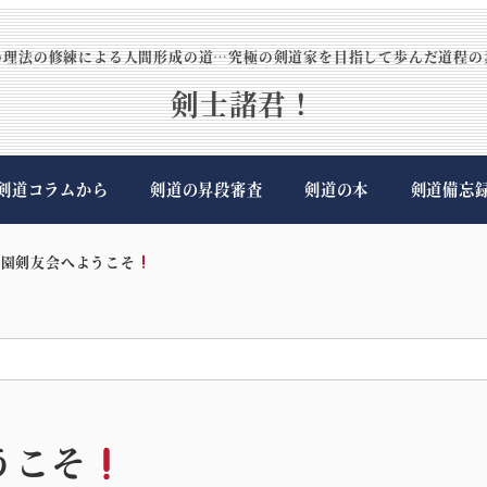
の理法の修練による人間形成の道…究極の剣道家を目指して歩んだ道程の
剣士諸君！
剣道コラムから
剣道の昇段審査
剣道の本
剣道備忘
学園剣友会へようこそ
うこそ