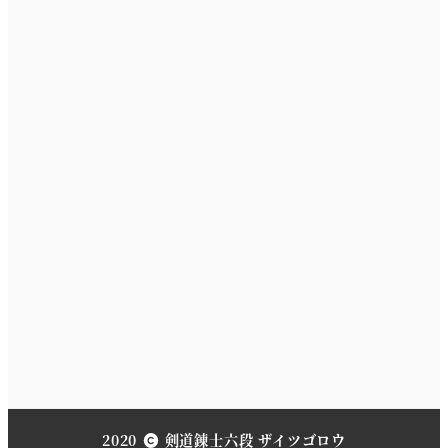
2020
剣道錬士六段 ザイツゴロウ