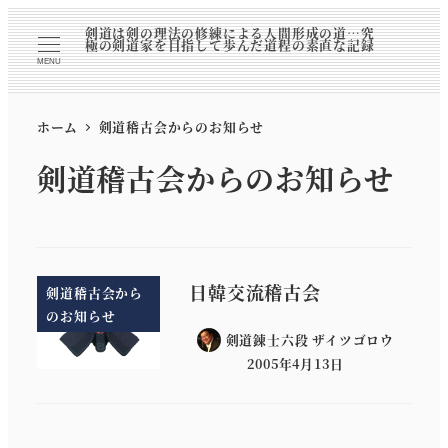
剣道は剣の理法の修練による人間形成の道…究
極の剣道家を目指して歩んだ道程の素直な記録
MENU
ホーム
剣道稽古会からのお知らせ
剣道稽古会からのお知らせ
日韓交流稽古会
剣道稽古会から
のお知らせ
剣道錬士六段 ザイツゴロウ
2005年4月13日