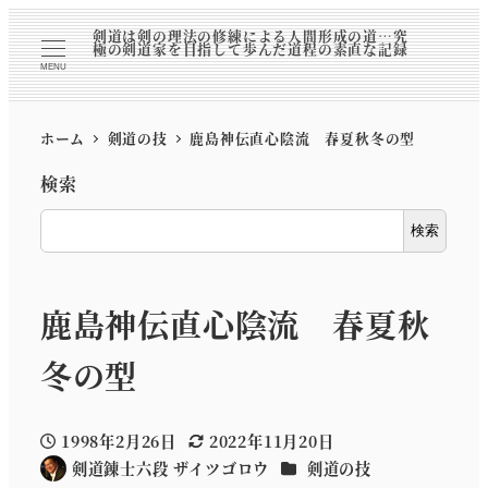
剣道は剣の理法の修練による人間形成の道…究
極の剣道家を目指して歩んだ道程の素直な記録
MENU
ホーム
剣道の技
鹿島神伝直心陰流 春夏秋冬の型
検索
検索
鹿島神伝直心陰流 春夏秋
冬の型
1998年2月26日
2022年11月20日
投稿日
更新日
カテゴリー
剣道錬士六段 ザイツゴロウ
剣道の技
著