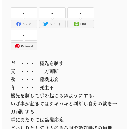
者
-
-
-
シェア
ツイート
LINE
-
Pinterest
春 ・・・ 機先を制す
夏 ・・・ 一刀両断
秋 ・・・ 臨機応変
冬 ・・・ 死生不二
機先を制して事の起こらぬようにする。
いざ事が起きてはテキパキと判断し自分の欲を一
刀両断する。
事にあたりては臨機応変
どっしりとして底力のある腹で絶対無我の境地