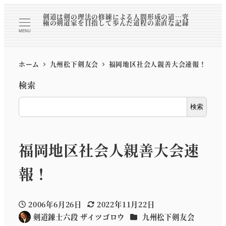
剣道は剣の理法の修練による人間形成の道…究
極の剣道家を目指して歩んだ道程の素直な記録
MENU
ホーム
九州松下剣友会
福岡地区社会人親善大会速報！
検索
検索
福岡地区社会人親善大会速
報！
2006年6月26日
2022年11月22日
投稿日
更新日
カテゴリー
剣道錬士六段 ザイツゴロウ
九州松下剣友会
著