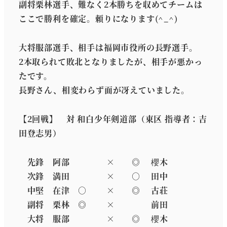
副将栗林選手、難なく2本勝ちを収めてチームは
ここで勝利を確定。頼りになります(^_^)
大将服部選手、相手は福岡市役所の長野選手。
2本取られて敗北となりましたが、相手が悪かっ
たです。
長野さん、相変わらず面が冴えていました。
【2回戦】 対 和白少年剣道部（東区 指導者：吉
田登志男）
先鋒 阿部 × ◎ 櫻木
次鋒 満田 × ○ 田中
中堅 在津 ○ × ◎ 古荘
副将 栗林 ◎ × 前田
大将 服部 × ◎ 櫻木