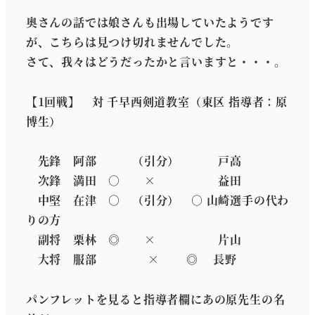
奥さんの話では娘さんも出場していたようです
が、こちらは見つけ切れませんでした。
さて、我々はどうだったかと言いますと・・・。
【1回戦】 対 千早西剣道教室（東区 指導者：原
博生）
先鋒 阿部 （引分） 戸高
次鋒 満田 ○ × 益田
中堅 在津 ○ （引分） ○ 山崎選手の代わ
りの方
副将 栗林 ◎ × 片山
大将 服部 × ◎ 長野
パンフレットを見ると指導者欄にあの原先生の名