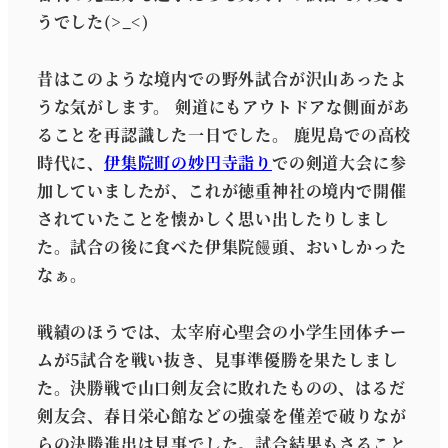
うでした(>_<)
昔はこのような境内での野外試合が沢山あったよ
うな気がします。 剣道にもアウトドアな側面があ
ることを再認識した一日でした。 鹿児島での高校
時代に、
伊集院町の妙円寺詣り
での剣道大会に参
加していましたが、これが徳重神社の境内で開催
されていたことを懐かしく思い出したりしまし
た。試合の後に食べた伊集院饅頭、おいしかった
なぁ。
戦績のほうでは、太宰府心聖会の小学生団体チー
ムが5試合を戦い抜き、見事準優勝を果たしまし
た。決勝戦で山口剣友会に敗れたものの、はるだ
剣友会、春日栄心館などの強豪を僅差で破りなが
らの決勝進出は見事でした。試合結果もさること