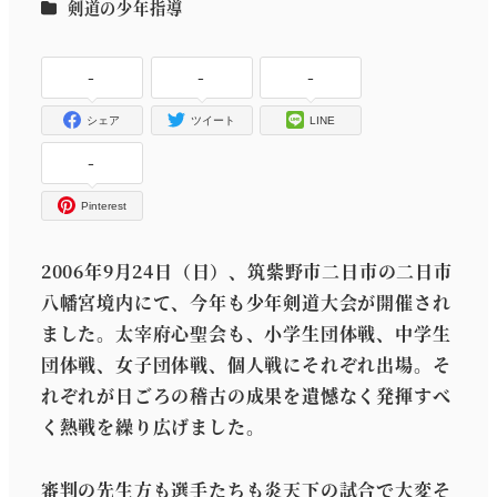
カテゴリー
剣道の少年指導
者
-
-
-
シェア
ツイート
LINE
-
Pinterest
2006年9月24日（日）、筑紫野市二日市の二日市
八幡宮境内にて、今年も少年剣道大会が開催され
ました。太宰府心聖会も、小学生団体戦、中学生
団体戦、女子団体戦、個人戦にそれぞれ出場。そ
れぞれが日ごろの稽古の成果を遺憾なく発揮すべ
く熱戦を繰り広げました。
審判の先生方も選手たちも炎天下の試合で大変そ