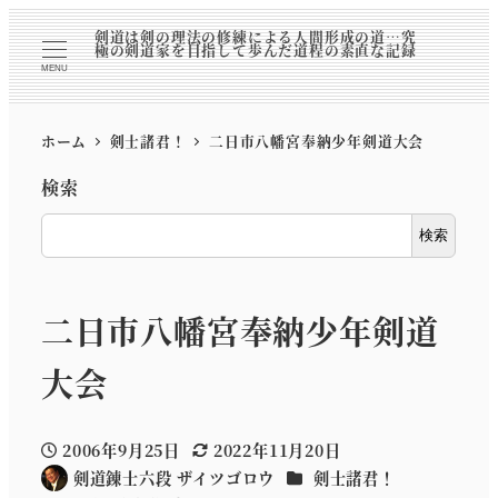
剣道は剣の理法の修練による人間形成の道…究
極の剣道家を目指して歩んだ道程の素直な記録
MENU
ホーム
剣士諸君！
二日市八幡宮奉納少年剣道大会
検索
検索
二日市八幡宮奉納少年剣道
大会
2006年9月25日
2022年11月20日
投稿日
更新日
カテゴリー
剣道錬士六段 ザイツゴロウ
剣士諸君！
著