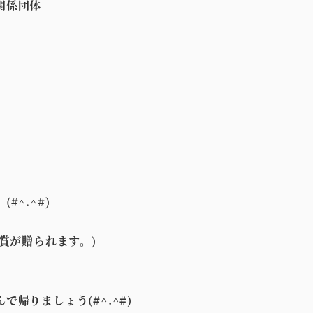
関係団体
^.^#)
賞が贈られます。)
帰りましょう(#^.^#)