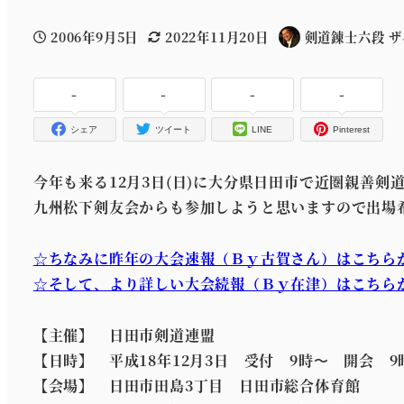
2006年9月5日
2022年11月20日
剣道錬士六段 
投稿日
更新日
著
者
-
-
-
-
シェア
ツイート
LINE
Pinterest
今年も来る12月3日(日)に大分県日田市で近圏親善剣
九州松下剣友会からも参加しようと思いますので出場
☆ちなみに昨年の大会速報（Ｂｙ古賀さん）はこちら
☆そして、より詳しい大会続報（Ｂｙ在津）はこちら
【主催】 日田市剣道連盟
【日時】 平成18年12月3日 受付 9時〜 開会 9
【会場】 日田市田島3丁目 日田市総合体育館