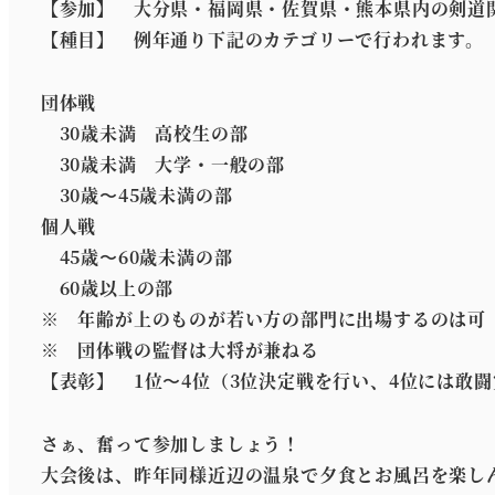
【参加】 大分県・福岡県・佐賀県・熊本県内の剣道
【種目】 例年通り下記のカテゴリーで行われます。
団体戦
30歳未満 高校生の部
30歳未満 大学・一般の部
30歳〜45歳未満の部
個人戦
45歳〜60歳未満の部
60歳以上の部
※ 年齢が上のものが若い方の部門に出場するのは可 (#
※ 団体戦の監督は大将が兼ねる
【表彰】 1位〜4位（3位決定戦を行い、4位には敢闘
さぁ、奮って参加しましょう！
大会後は、昨年同様近辺の温泉で夕食とお風呂を楽しんで