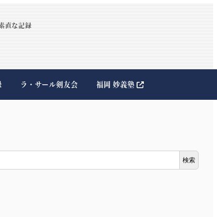
素直な記録
録
ラ・サール剣友会
福岡 妙義塾
検索