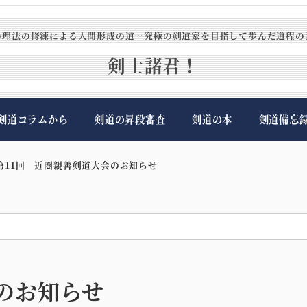
の理法の修練による人間形成の道…究極の剣道家を目指して歩んだ道程の
剣士諸君！
剣道コラムから
剣道の昇段審査
剣道の本
剣道備忘
第11回 近圏親善剣道大会のお知らせ
のお知らせ