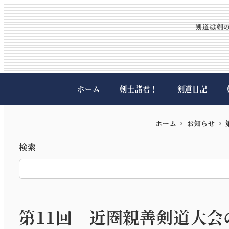
剣道は剣
ホーム
剣士諸君！
剣道日記
ホーム
お知らせ
検索
第11回 近圏親善剣道大会