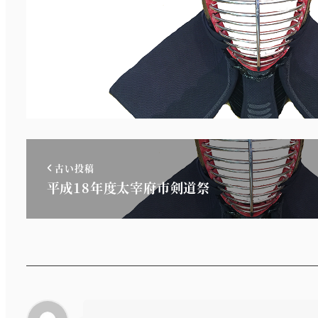
古い投稿
平成18年度太宰府市剣道祭