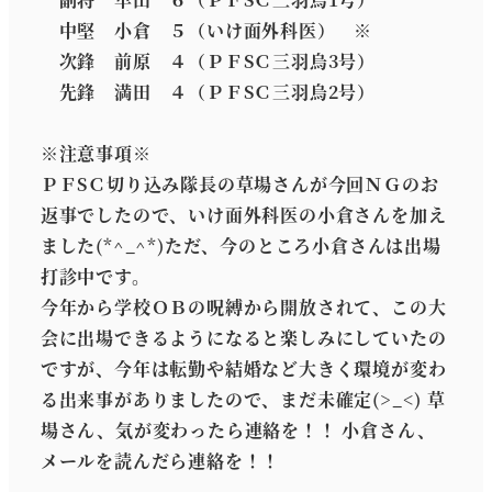
中堅 小倉 ５（いけ面外科医） ※
次鋒 前原 ４（ＰＦSＣ三羽烏3号）
先鋒 満田 ４（ＰＦSＣ三羽烏2号）
※注意事項※
ＰＦSＣ切り込み隊長の草場さんが今回ＮＧのお
返事でしたので、いけ面外科医の小倉さんを加え
ました(*^_^*)ただ、今のところ小倉さんは出場
打診中です。
今年から学校ＯＢの呪縛から開放されて、この大
会に出場できるようになると楽しみにしていたの
ですが、今年は転勤や結婚など大きく環境が変わ
る出来事がありましたので、まだ未確定(>_<) 草
場さん、気が変わったら連絡を！！ 小倉さん、
メールを読んだら連絡を！！