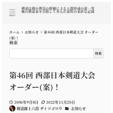
剣道は剣の理法の修練による人間形成の道…究
極の剣道家を目指して歩んだ道程の素直な記録
MENU
ホーム
お知らせ
第46回 西部日本剣道大会 オーダー
(案)！
検索
検索
第46回 西部日本剣道大会
オーダー(案)！
2006年9月8日
2022年11月20日
投稿日
更新日
カテゴリー
剣道錬士六段 ザイツゴロウ
お知らせ
著