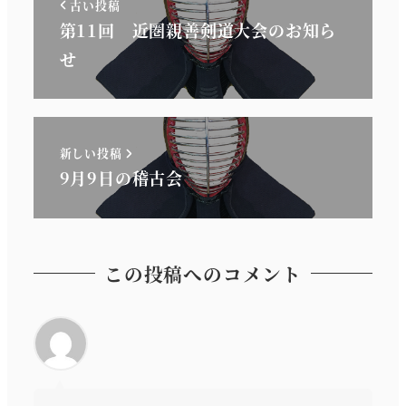
古い投稿
第11回 近圏親善剣道大会のお知ら
せ
新しい投稿
9月9日の稽古会
この投稿へのコメント