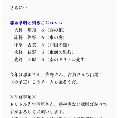
さらに…
那須孝明と剣きちＧｕｙｓ
大将 那須 ６（西の狼）
副将 佐野 ６（東の虎）
中堅 古賀 ６（四国の鷹）
次鋒 荻野 ５（東海の黒豹）
先鋒 西原 ５（南のドリトル先生）
今年は那須さん、佐野さん、古賀さんも出場！
（の予定）このチームも強そうだ。
※注意事項※
ドリトル先生西原さん、狼や虎など猛獣ばかりで
すがよろしくお願いします。