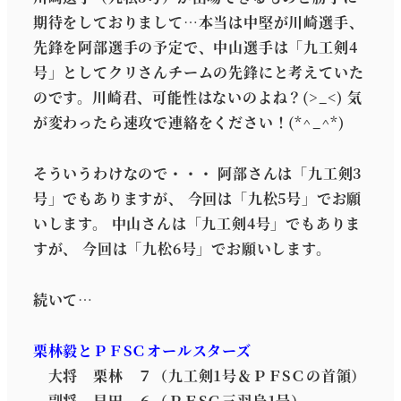
期待をしておりまして…本当は中堅が川崎選手、
先鋒を阿部選手の予定で、中山選手は「九工剣4
号」としてクリさんチームの先鋒にと考えていた
のです。川崎君、可能性はないのよね？(>_<) 気
が変わったら速攻で連絡をください！(*^_^*)
そういうわけなので・・・ 阿部さんは「九工剣3
号」でもありますが、 今回は「九松5号」でお願
いします。 中山さんは「九工剣4号」でもありま
すが、 今回は「九松6号」でお願いします。
続いて…
栗林毅とＰＦSＣオールスターズ
大将 栗林 ７（九工剣1号＆ＰＦSＣの首領）
副将 早田 ６（ＰＦSＣ三羽烏1号）