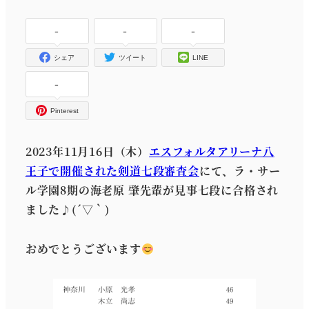
者
-
-
-
シェア
ツイート
LINE
-
Pinterest
2023年11月16日（木）
エスフォルタアリーナ八
王子で開催された剣道七段審査会
にて、ラ・サー
ル学園8期の海老原 肇先輩が見事七段に合格され
ました♪(´▽｀)
おめでとうございます