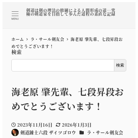
剣道は剣の理法の修練による人間形成の道…究
極の剣道家を目指して歩んだ道程の素直な記録
MENU
ホーム
ラ・サール剣友会
海老原 肇先輩、七段昇段お
めでとうございます！
検索
検索
海老原 肇先輩、七段昇段お
めでとうございます！
2023年11月16日
2026年1月3日
投稿日
更新日
カテゴリー
剣道錬士六段 ザイツゴロウ
ラ・サール剣友会
著