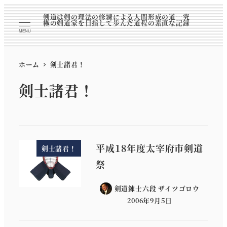
剣道は剣の理法の修練による人間形成の道…究
極の剣道家を目指して歩んだ道程の素直な記録
MENU
ホーム
剣士諸君！
剣士諸君！
平成18年度太宰府市剣道
剣士諸君！
祭
剣道錬士六段 ザイツゴロウ
2006年9月5日