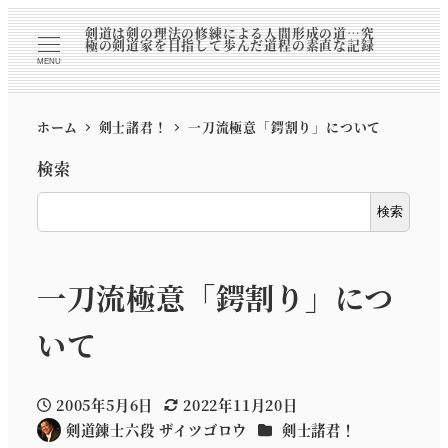
剣道は剣の理法の修練による人間形成の道…究
極の剣道家を目指して歩んだ道程の素直な記録
MENU
ホーム
剣士諸君！
一刀流極意「鍔割り」について
検索
検索
一刀流極意「鍔割り」につ
いて
2005年5月6日
2022年11月20日
投稿日
更新日
カテゴリー
剣道錬士六段 ザイツゴロウ
剣士諸君！
著