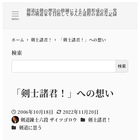
剣道は剣の理法の修練による人間形成の道…究
極の剣道家を目指して歩んだ道程の素直な記録
MENU
ホーム
剣士諸君！
「剣士諸君！」への想い
検索
検索
「剣士諸君！」への想い
2006年10月18日
2022年11月20日
投稿日
更新日
カテゴリー
剣道錬士六段 ザイツゴロウ
剣士諸君！
著
カテゴリー
剣道に思う
者