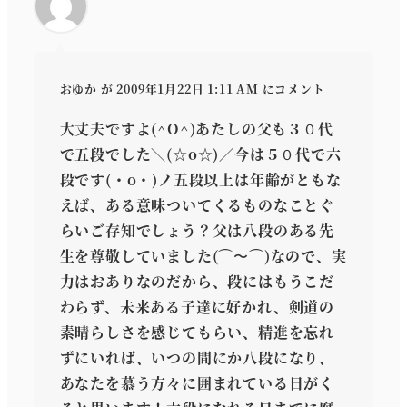
おゆか
が 2009年1月22日 1:11 AM にコメント
大丈夫ですよ(^O^)あたしの父も３０代
で五段でした＼(☆o☆)／今は５０代で六
段です(・o・)ノ五段以上は年齢がともな
えば、ある意味ついてくるものなことぐ
らいご存知でしょう？父は八段のある先
生を尊敬していました(⌒〜⌒)なので、実
力はおありなのだから、段にはもうこだ
わらず、未来ある子達に好かれ、剣道の
素晴らしさを感じてもらい、精進を忘れ
ずにいれば、いつの間にか八段になり、
あなたを慕う方々に囲まれている日がく