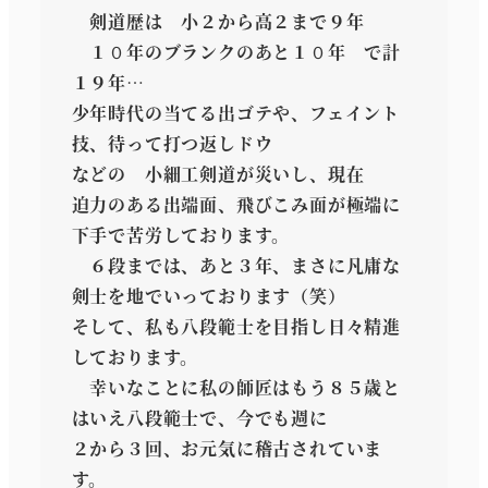
剣道歴は 小２から高２まで９年
１０年のブランクのあと１０年 で計
１９年…
少年時代の当てる出ゴテや、フェイント
技、待って打つ返しドウ
などの 小細工剣道が災いし、現在
迫力のある出端面、飛びこみ面が極端に
下手で苦労しております。
６段までは、あと３年、まさに凡庸な
剣士を地でいっております（笑）
そして、私も八段範士を目指し日々精進
しております。
幸いなことに私の師匠はもう８５歳と
はいえ八段範士で、今でも週に
２から３回、お元気に稽古されていま
す。