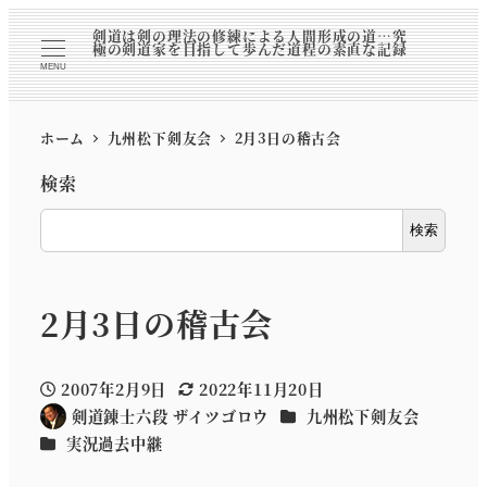
剣道は剣の理法の修練による人間形成の道…究
極の剣道家を目指して歩んだ道程の素直な記録
MENU
ホーム
九州松下剣友会
2月3日の稽古会
検索
検索
2月3日の稽古会
2007年2月9日
2022年11月20日
投稿日
更新日
カテゴリー
剣道錬士六段 ザイツゴロウ
九州松下剣友会
著
カテゴリー
実況過去中継
者