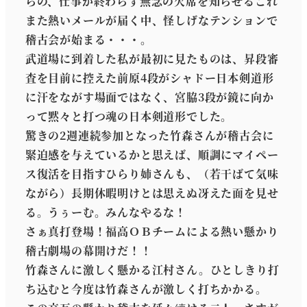
らの、仕事が終わらず無念の欠席を知らせるこれ
また熱いメールが届く中、怪しげなテンションで
稽古会が始まる・・・。
武道場に到着した私が最初に見たものは、昇段審
査を目前に控えた前原4段がシャドー日本剣道形
に汗をながす場面ではなく、宮脇3段が鏡に向か
って黙々と打つ魂の日本剣道形でした。
驚きの2週連続参加となった竹森さんが稽古会に
緊迫感を与えているかと思えば、順調にマイペー
ス復活を目指すひらり姉さんも、（若干ばて気味
ながら）長期休暇明けとは思えぬ冴えた面を見せ
る。うぅーむ。みんなやるな！
さぁ真打登場！福高ＯＢチームによる熱い懸かり
稽古劇場の幕開けだ！！
竹森さんに激しく懸かる江村さん。ひとしきり打
ち込むと今度は竹森さんが激しく打ちかかる。