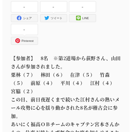
-
-
-
シェア
ツイート
LINE
-
Pinterest
【参加者】 8名 ※第2道場から荻野さん、山田
さんが参加されました。
栗林（７） 林田（６） 在津（５） 竹森
（５） 前原（４） 平川（４） 江村（４）
宮脇（２）
この日、前日夜遅くまで続いた江村さんの熱いメ
ール攻勢に心を揺り動かされた8名が稽古会に参
加。
あいにく福高ＯＢチームのキャプテン宮本さんか