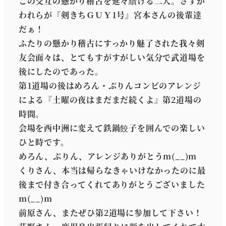
この交互の懸かり稽古を延々續ける二人。さすが
われらが『剣きちＧＵＹ1号』宮本さんの後輩達
だぁ！
ふたりの懸かり稽古にすっかり魅了された我々剣
友会面々は、とてもすがすがしい気分で武道場を
後にしたのであった。
第1道場の後はめろん・ぷりんコンビのアレンジ
による『土曜の夜はまだまだ続くよ』第2道場の
時間。
会場を西中洲に変えて鉄鍋餃子を囲んでの楽しい
ひと時です。
めろん、ぷりん、アレンジありがとうm(__)m
くりさん、本当は帰らなきゃいけなかったのに最
後まで付き合ってくれてありがとうございました
m(__)m
前原さん、またぜひ第2道場に参加して下さい！