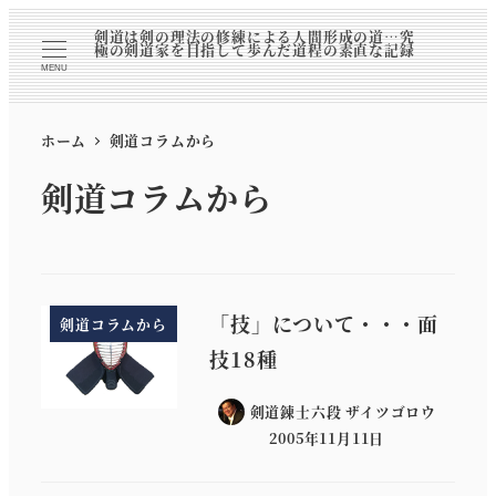
剣道は剣の理法の修練による人間形成の道…究
極の剣道家を目指して歩んだ道程の素直な記録
MENU
ホーム
剣道コラムから
剣道コラムから
「技」について・・・面
剣道コラムから
技18種
剣道錬士六段 ザイツゴロウ
2005年11月11日