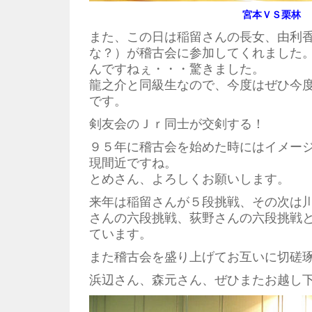
宮本ＶＳ栗林
また、この日は稲留さんの長女、由利
な？）が稽古会に参加してくれました
んですねぇ・・・驚きました。
龍之介と同級生なので、今度はぜひ今
です。
剣友会のＪｒ同士が交剣する！
９５年に稽古会を始めた時にはイメー
現間近ですね。
とめさん、よろしくお願いします。
来年は稲留さんが５段挑戦、その次は
さんの六段挑戦、荻野さんの六段挑戦
ています。
また稽古会を盛り上げてお互いに切磋
浜辺さん、森元さん、ぜひまたお越し