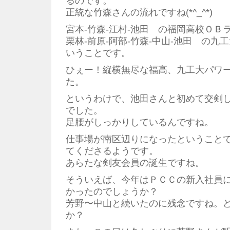
るのです。
正統な竹森さんの流れですね(*^_^*)
宮本-竹森-江村-池田 の福岡高校ＯＢ
栗林-前原-阿部-竹森-中山-池田 の
いうことです。
ひぇー！縦横無尽な福高、九工大パワ
た。
というわけで、池田さんと初めて交剣
でした。
足腰がしっかりしているんですね。
仕事場が南区辺りになったということ
てくださるようです。
あらたな剣友会員の誕生ですね。
そういえば、今年はＰＣＣの新入社員
かったのでしょうか？
芳野〜中山と続いたのに残念ですね。
か？