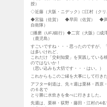
授）
◇近藤（大阪・ニデック）□江村（クリ
◆宮脇（佐賀） ◆早田（佐賀） ◆満
自衛隊）
□播磨（UFJ銀行）◆二宮（大阪）□成
（鹿児島）
すごいですね・・・思ったのですが、
は多いけれど、
これだけ「交剣知愛」を実践している
のではないか！
（思い込みも大切です・・・はい。）
これからもこのご縁を大事にして行き
アフター剣道は、先々週は栗林・西原
の６名で
とり勝に水炊きを食べに行きました。
先週は、栗林・荻野・藤田・江村の4名