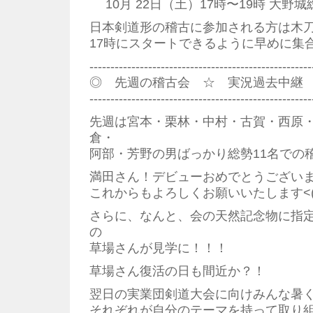
10月 22日（土）17時〜19時 大野
日本剣道形の稽古に参加される方は木
17時にスタートできるように早めに集
--------------------------------------------------
◎ 先週の稽古会 ☆ 実況過去中継
--------------------------------------------------
先週は宮本・栗林・中村・古賀・西原
倉・
阿部・芳野の男ばっかり総勢11名での
満田さん！デビューおめでとうござい
これからもよろしくお願いいたします<(_ 
さらに、なんと、会の天然記念物に指
の
草場さんが見学に！！！
草場さん復活の日も間近か？！
翌日の実業団剣道大会に向けみんな暑
それぞれが自分のテーマを持って取り