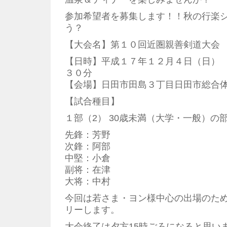
参加希望者を募集します！！秋の行楽
う？
【大会名】第１０回近圏親善剣道大会
【日時】平成１７年１２月４日（日）
３０分
【会場】日田市田島３丁目日田市総合
【試合種目】
１部（2） 30歳未満（大学・一般）の
先鋒：芳野
次鋒：阿部
中堅：小倉
副将：在津
大将：中村
今回は若さま・ヨン様中心の出場のため
リーします。
大会終了は夕方15時ごろになると思い