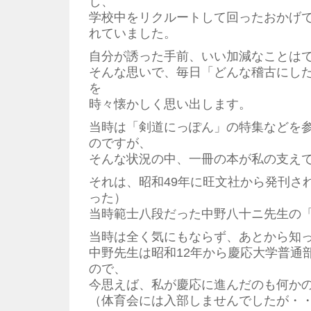
し、
学校中をリクルートして回ったおかげで
れていました。
自分が誘った手前、いい加減なことは
そんな思いで、毎日「どんな稽古にし
を
時々懐かしく思い出します。
当時は「剣道にっぽん」の特集などを
のですが、
そんな状況の中、一冊の本が私の支え
それは、昭和49年に旺文社から発刊され
った）
当時範士八段だった中野八十ニ先生の
当時は全く気にもならず、あとから知
中野先生は昭和12年から慶応大学普通
ので、
今思えば、私が慶応に進んだのも何か
（体育会には入部しませんでしたが・