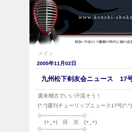
メイン
2005年11月02日
九州松下剣友会ニュース 17
週末稽古でいい汗流そう！
(^.^)週刊チューリップニュース17号(^.^)
◇-----------------------◇
(+_+) 目 次 (+_+)
◇-----------------------◇