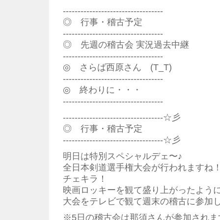
----------------------------------
◎ 行事・稽古予定
----------------------------------
◎ 先週の稽古会 実況過去中継
----------------------------------
◎ さらば西原さん (T_T)
----------------------------------
◎ 終わりに・・・
----------------------------------
----------------------------------☆彡
◎ 行事・稽古予定
----------------------------------☆彡
明日は特別スペシャルデェ〜♪
全日本剣道選手権大会が行われますね
チェキラ！
映画ロッキーを観て盛り上がったよう
大会をテレビで観て週末の稽古に参加
※5日の稽古会は那須さんが参加されま