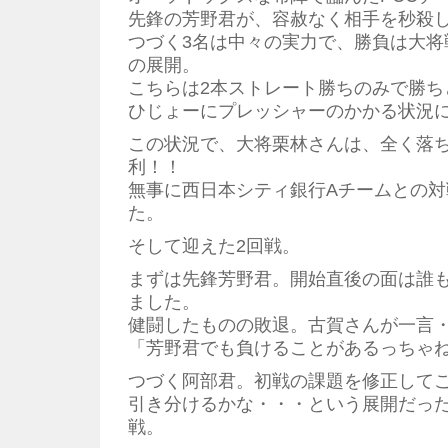
先鋒の芳野君が、容赦なく相手を秒殺
つづく3名は中々の実力で、勝負は大将
の展開。
こちらは2本ストレート勝ちのみで勝ち
ひじょーにプレッシャーのかかる状況
この状況で、大将栗林さんは、全く落ち
利！！
無事に西日本シティ銀行Aチームとの
た。
そして迎えた2回戦。
まずは先鋒芳野君。開始直後の面は誰
ました。
健闘したものの敗退。古賀さんが一言
「芳野君でも負けることがあるっちゃ
つづく阿部君。初戦の課題を修正して
引き分けるかな・・・という展開だっ
戦。