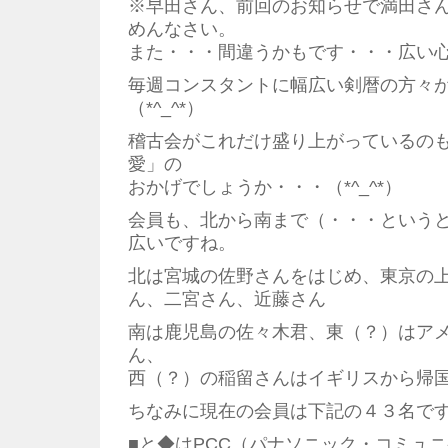
※早田さん、前回のお知らせで満田さ
めんなさい。
また・・・間違うかもです・・・広い心でお
毎週コンスタントに幅広い剣暦の方々
（*^_^*）
稽古会がこれだけ盛り上がっているの
愛」の
おかげでしょうか・・・（*^_^*）
会員も、北から南まで（・・・という
広いですね。
北は宮城の佐野さんをはじめ、東京の
ん、二宮さん、近藤さん
南は鹿児島の佐々木君、東（？）はア
ん、
西（？）の稲留さんはイギリスから帰
ちなみに現在の会員は下記の４３名で
■と◆はPCC（パナソニック・コミュ