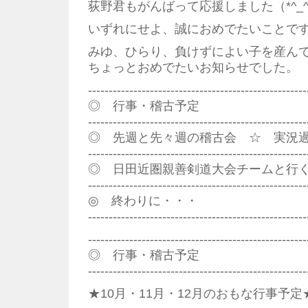
荻野君もがんばって応援しました（*^_^
いずれにせよ、誠におめでたいことで
みゆ、ひらり、負けずによい子を産ん
ちょっとおめでたいお知らせでした。
-----------------------------------------------------
◎ 行事・稽古予定
-----------------------------------------------------
◎ 先週と先々週の稽古会 ☆ 実況
-----------------------------------------------------
◎ 日田近圏親善剣道大会チームと行
-----------------------------------------------------
◎ 終わりに・・・
-----------------------------------------------------
--------------------------------------------------
◎ 行事・稽古予定
--------------------------------------------------
★10月・11月・12月のおもな行事予定