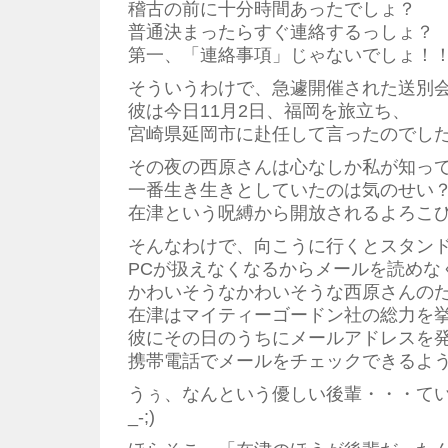
稽古の前に十分時間あったでしょ？
普通決まったらすぐ連絡するっしょ？
第一、「連絡事項」じゃないでしょ！
そういうわけで、急遽開催された送別
彼は今日11月2日、福岡を旅立ち、
宮崎県延岡市に赴任して言ったのでし
その夜の西原さんは心なしか私が知っ
一番生き生きとしていたのは気のせい
在津という呪縛から開放されるよろこ
そんなわけで、向こうに行くとスタン
PCが扱えなくなるからメールを読めな
かわいそうなかわいそうな西原さんの
在津はマイティーゴードン社の総力を
彼にその日のうちにメールアドレスを
携帯電話でメールをチェックできるよ
うぅ、なんという優しい後輩・・・てい
_-;)