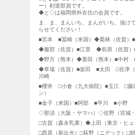
ー）剣道部員です。
◆と◇は福岡県外在住の会員です。
ま、ま、まんいち、まんがいち、抜け
らせてください！
■宮本 ■冨崎（米国）◆栗林（佐賀）
◆服部（佐賀）■江里 ◆前原（佐賀
◆野方（熊本）◆蓑田（熊本）■中村
◆草場（佐賀）■坂田 ■太田 □在津
川崎
■櫻井 □小倉（九大病院）■玉江 □
ン）
■金子（米国）■阿部 ■平川 ■小野
◇那須（大阪・ヤマハ）◇佐野（宮城
□古賀（森永乳業）◆上田（東京・ヒュ
□西原（新出光）□荻野（ニデック）□