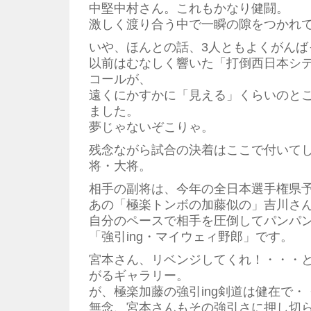
中堅中村さん。これもかなり健闘。
激しく渡り合う中で一瞬の隙をつかれ
いや、ほんとの話、3人ともよくがんば
以前はむなしく響いた「打倒西日本シ
コールが、
遠くにかすかに「見える」くらいのと
ました。
夢じゃないぞこりゃ。
残念ながら試合の決着はここで付いて
将・大将。
相手の副将は、今年の全日本選手権県
あの「極楽トンボの加藤似の」吉川さ
自分のペースで相手を圧倒してパンパ
「強引ing・マイウェィ野郎」です。
宮本さん、リベンジしてくれ！・・・
がるギャラリー。
が、極楽加藤の強引ing剣道は健在で・
無念、宮本さんもその強引さに押し切