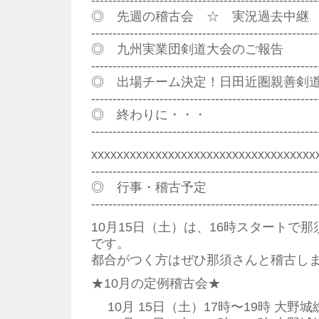
-----------------------------------------------------
◎ 先週の稽古会 ☆ 実況過去中継
-----------------------------------------------------
◎ 九州実業団剣道大会のご報告
-----------------------------------------------------
◎ 出場チーム決定！日田近圏親善剣
-----------------------------------------------------
◎ 終わりに・・・
-----------------------------------------------------
xxxxxxxxxxxxxxxxxxxxxxxxxxxxxxxxxxx
--------------------------------------------------
◎ 行事・稽古予定
--------------------------------------------------
10月15日（土）は、16時スタートで
です。
都合がつく方はぜひ那須さんと稽古しまし
★10月の定例稽古会★
10月 15日（土）17時〜19時 大野