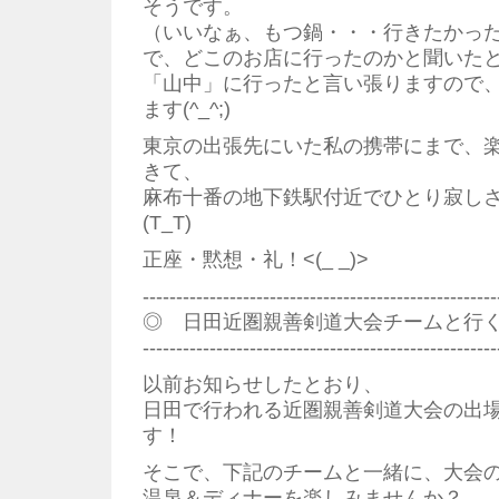
そうです。
（いいなぁ、もつ鍋・・・行きたかっ
で、どこのお店に行ったのかと聞いた
「山中」に行ったと言い張りますので
ます(^_^;)
東京の出張先にいた私の携帯にまで、
きて、
麻布十番の地下鉄駅付近でひとり寂し
(T_T)
正座・黙想・礼！<(_ _)>
--------------------------------------------------
◎ 日田近圏親善剣道大会チームと行
--------------------------------------------------
以前お知らせしたとおり、
日田で行われる近圏親善剣道大会の出
す！
そこで、下記のチームと一緒に、大会
温泉＆ディナーを楽しみませんか？