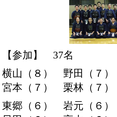
【参加】 37名
横山（８） 野田（７
宮本（７） 栗林（７）
東郷（６） 岩元（６