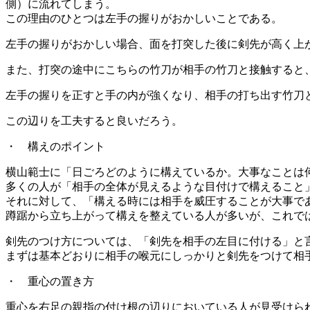
側）に流れてしまう。
この理由のひとつは左手の握りがおかしいことである。
左手の握りがおかしい場合、面を打突した後に剣先が高く上
また、打突の途中にこちらの竹刀が相手の竹刀と接触すると
左手の握りを正すと手の内が強くなり、相手の打ち出す竹刀
この辺りを工夫すると良いだろう。
・ 構えのポイント
横山範士に「日ごろどのように構えているか。大事なことは
多くの人が「相手の全体が見えるような目付けで構えること
それに対して、「構える時には相手を威圧することが大事で
蹲踞から立ち上がって構えを整えている人が多いが、これで
剣先のつけ方については、「剣先を相手の左目に付ける」と
まずは基本どおりに相手の喉元にしっかりと剣先をつけて相
・ 重心の置き方
重心を右足の親指の付け根の辺りにおいている人が見受けら