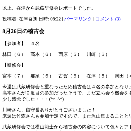
以上、在津から武蔵研修会レポートでした。
投稿者: 在津吾朗 日時: 08:22
|
パーマリンク
|
コメント (3)
8月26日の稽古会
【参加者】 ４名
林田（６） 高本（６） 西原（５） 川崎（５）
【研修会】
宮本（７） 那須（６） 古賀（６） 在津（５） 満田（
今週は武蔵研修会と重なったため稽古会は４名の参加となり
高本さんが２度目の参加だったそうで、まだ立ち会う機会を
少し残念でした・・・(*^_^*)
川崎さん、留守番ありがとうございました！
来週は竹森さんも参加予定ですので、また沢山集まることと
武蔵研修会では横山範士から稽古会の内容について色々とア