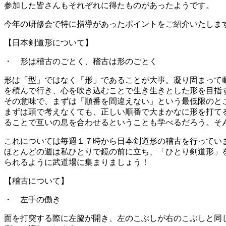
参加した皆さんもそれぞれに得たものがあったようです。
今年の研修会で特に指導があったポイントをご紹介いたしま
【日本剣道形について】
・ 形は稽古のごとく、稽古は形のごとく
形は「型」ではなく「形」であることが大事。凝り固まって
を積んで行き、心を吹き込むことで生き生きとした形を目指
その意味で、まずは「順番を間違えない」という最低限のと
まずは頭で考えなくても、正しい順番で大まかなに形を打て
ることで互いの息を合わせるということも学べるだろう。そ
これについては毎週１７時から日本剣道形の稽古を行ってい
ほとんどの週は私ひとりで鏡の前に立ち、「ひとり剣道形」
られるように武道場に集まりましょう！
【稽古について】
・ 左手の働き
面を打突する際に左脇が開き、左のこぶしが右のこぶしと同