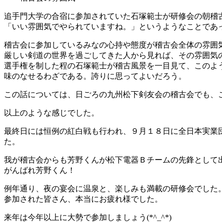
追手門大学の合宿に参加されていた石塚範士が研修会の朝稽
「いい雰囲気でやられていますね。」というようなことであ
稽古会に参加しているみなの心持や態度が稽古会全体の雰囲
厳しい剣道の世界を過ごしてきた人から見れば、その雰囲気
選手権を制した程の石塚範士が稽古風景を一目見て、このよ
味のなせるわざである。誇りに思ってよいだろう。
この話については、日ごろの九州松下剣友会の稽古会でも、
以上のような感じでした。
最終日には恒例の紅白戦も行われ、９月１８日に全日本実業
た。
我が稽古会からも芳野くんが松下電器Ｂチームの先鋒として
がんばれ芳野くん！
例年通り、夜の宴会に温泉と、楽しみも満載の研修会でした
参加された皆さん、本当にお疲れ様でした。
来年は今年以上に大勢で参加しましょう(*^_^*)