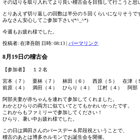
その辺りを取り入れてより良い稽古会を目指して行こうと思
とりあえず切り返しの回数は半分の５回くらいになりそうで
みなさん安心してご参加下さい(*^_^*)
今週もお疲れ様でした。
投稿者: 在津吾朗 日時: 08:13
|
パーマリンク
8月19日の稽古会
【参加者】 １２名
宮本（７） 栗林（７） 林田（６） 西原（５） 在津（
前原（４） 満田（４） ひらり（４） 江村（４） 阿
阿部夫妻が赤ちゃんを連れて参加してくれました。
わかとひらりの両方に似ていてとてもかわいかったです。
これからもファミリーで参加してください！
ひらり、暑い中お疲れ様でした。
この日は満田さんのバースデー＆昇段祝ということで、
稽古のあとは博多ホルモンでお誕生会を開催。