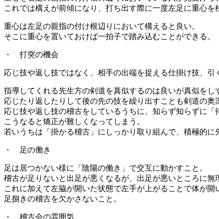
これでは構えが前傾になり、打ち出す際に一度左足に重心を
重心は左足の親指の付け根辺りにおいて構えると良い。
そこに重心を置いておけば一拍子で踏み込むことができる。
・ 打突の機会
応じ技や返し技ではなく、相手の出端を捉える仕掛け技、引
指導してくれる先生方の剣道を真似するのは良いが真似をし
応じたり返したりして後の先の技を繰り出すことも剣道の奥
応じ技や返し技の稽古をしているうちに、知らず知らずに「
こうなると矯正が難しくなってしまう。
若いうちは「掛かる稽古」にしっかり取り組んで、積極的に
・ 足の働き
足は居つかない様に「陰陽の働き」で交互に動かすこと。
稽古が足りないと出足が悪くなるが、出足が悪いところに無
これに加えて左脇が開いた状態で左手が上がることで体が開
足捌きの稽古を欠かさないこと。
・ 稽古会の雰囲気