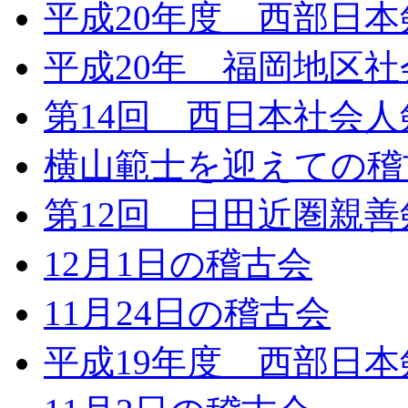
平成20年度 西部日
平成20年 福岡地区
第14回 西日本社会
横山範士を迎えての稽
第12回 日田近圏親
12月1日の稽古会
11月24日の稽古会
平成19年度 西部日