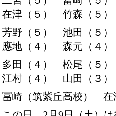
二宮（５） 冨崎（５
在津（５） 竹森（５）
芳野（５） 池田（５
應地（４） 森元（４）
多田（４） 松尾（５
江村（４） 山田（３）
冨崎（筑紫丘高校） 在
この日、2月9日（土）