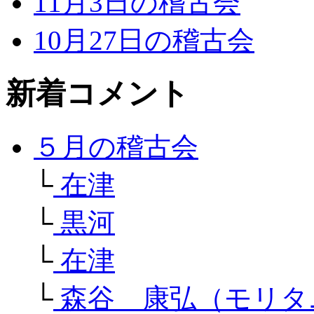
11月3日の稽古会
10月27日の稽古会
新着コメント
５月の稽古会
└
在津
└
黒河
└
在津
└
森谷 康弘（モリタ