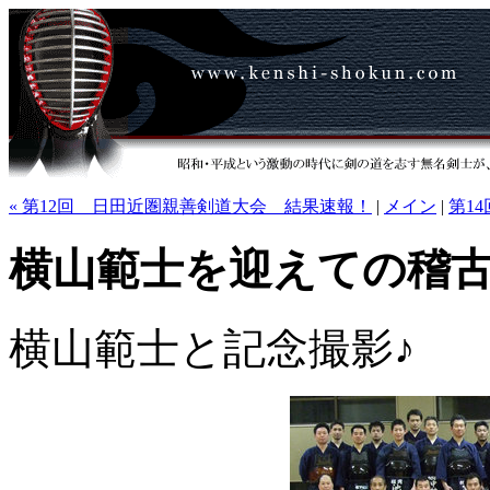
« 第12回 日田近圏親善剣道大会 結果速報！
|
メイン
|
第1
横山範士を迎えての稽
横山範士と記念撮影♪