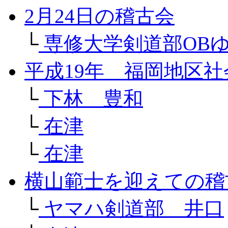
2月24日の稽古会
└
専修大学剣道部OB
平成19年 福岡地区
└
下林 豊和
└
在津
└
在津
横山範士を迎えての稽
└
ヤマハ剣道部 井口