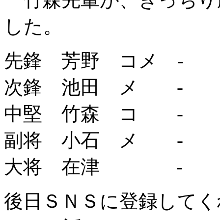
した。
先鋒 芳野 コメ -
次鋒 池田 メ -
中堅 竹森 コ -
副将 小石 メ - 
大将 在津 - 
後日ＳＮＳに登録してく